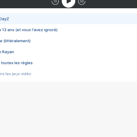
 DayZ
 a 13 ans (et vous l'avez ignoré)
e (littéralement)
im Rayan
 toutes les règles
s les jeux vidéo
us choquant de Rockstar ? - Le scandale BULLY
e plus moche de Steam
du RÊVE tourne au CAUCHEMAR
pendant 8 heures
it… à tort