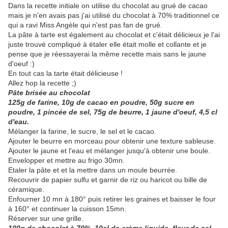
Dans la recette initiale on utilise du chocolat au grué de cacao
mais je n'en avais pas j'ai utilisé du chocolat à 70% traditionnel ce
qui a ravi Miss Angèle qui n'est pas fan de grué.
La pâte à tarte est également au chocolat et c'était délicieux je l'ai
juste trouvé compliqué à étaler elle était molle et collante et je
pense que je réessayerai la même recette mais sans le jaune
d'oeuf :)
En tout cas la tarte était délicieuse !
Allez hop la recette ;)
Pâte brisée au chocolat
125g de farine, 10g de cacao en poudre, 50g sucre en
poudre, 1 pincée de sel, 75g de beurre, 1 jaune d'oeuf, 4,5 cl
d'eau.
Mélanger la farine, le sucre, le sel et le cacao.
Ajouter le beurre en morceau pour obtenir une texture sableuse.
Ajouter le jaune et l'eau et mélanger jusqu'à obtenir une boule.
Envelopper et mettre au frigo 30mn.
Etaler la pâte et et la mettre dans un moule beurrée.
Recouvrir de papier sulfu et garnir de riz ou haricot ou bille de
céramique.
Enfourner 10 mn à 180° puis retirer les graines et baisser le four
à 160° et continuer la cuisson 15mn.
Réserver sur une grille.