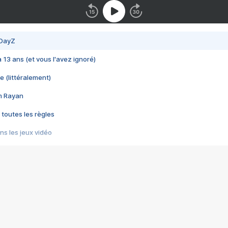
 DayZ
 a 13 ans (et vous l'avez ignoré)
e (littéralement)
im Rayan
 toutes les règles
s les jeux vidéo
us choquant de Rockstar ? - Le scandale BULLY
e plus moche de Steam
du RÊVE tourne au CAUCHEMAR
pendant 8 heures
it… à tort