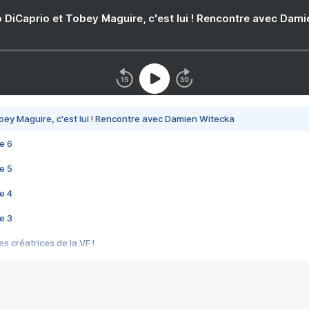
 DiCaprio et Tobey Maguire, c'est lui ! Rencontre avec Dam
bey Maguire, c'est lui ! Rencontre avec Damien Witecka
e 6
e 5
e 4
e 3
s créatrices de la VF !
e 2
e 1