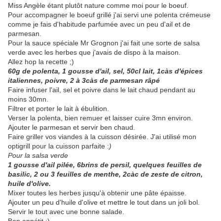
Miss Angèle étant plutôt nature comme moi pour le boeuf.
Pour accompagner le boeuf grillé j'ai servi une polenta crémeuse
comme je fais d'habitude parfumée avec un peu d'ail et de
parmesan.
Pour la sauce spéciale Mr Grognon j'ai fait une sorte de salsa
verde avec les herbes que j'avais de dispo à la maison.
Allez hop la recette ;)
60g de polenta, 1 gousse d'ail, sel, 50cl lait, 1càs d'épices
italiennes, poivre, 2 à 3càs de parmesan râpé
Faire infuser l'ail, sel et poivre dans le lait chaud pendant au
moins 30mn.
Filtrer et porter le lait à ébulition.
Verser la polenta, bien remuer et laisser cuire 3mn environ.
Ajouter le parmesan et servir ben chaud.
Faire griller vos viandes à la cuisson désirée. J'ai utilisé mon
optigrill pour la cuisson parfaite :
)
Pour la salsa verde
1 gousse d'ail pilée, 6brins de persil, quelques feuilles de
basilic, 2 ou 3 feuilles de menthe, 2càc de zeste de citron,
huile d'olive.
Mixer toutes les herbes jusqu'à obtenir une pâte épaisse.
Ajouter un peu d'huile d'olive et mettre le tout dans un joli bol.
Servir le tout avec une bonne salade.