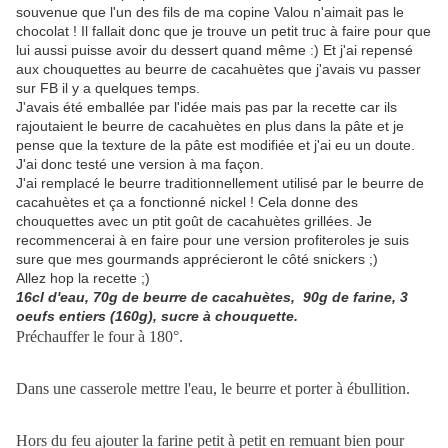
souvenue que l'un des fils de ma copine Valou n'aimait pas le
chocolat ! Il fallait donc que je trouve un petit truc à faire pour que
lui aussi puisse avoir du dessert quand même :) Et j'ai repensé
aux chouquettes au beurre de cacahuètes que j'avais vu passer
sur FB il y a quelques temps.
J'avais été emballée par l'idée mais pas par la recette car ils
rajoutaient le beurre de cacahuètes en plus dans la pâte et je
pense que la texture de la pâte est modifiée et j'ai eu un doute.
J'ai donc testé une version à ma façon.
J'ai remplacé le beurre traditionnellement utilisé par le beurre de
cacahuètes et ça a fonctionné nickel ! Cela donne des
chouquettes avec un ptit goût de cacahuètes grillées. Je
recommencerai à en faire pour une version profiteroles je suis
sure que mes gourmands apprécieront le côté snickers ;)
Allez hop la recette ;)
16cl d'eau, 70g de beurre de cacahuètes, 90g de farine, 3
oeufs entiers (160g), sucre à chouquette.
Préchauffer le four à 180°.
Dans une casserole mettre l'eau, le beurre et porter à ébullition.
Hors du feu ajouter la farine petit à petit en remuant bien pour