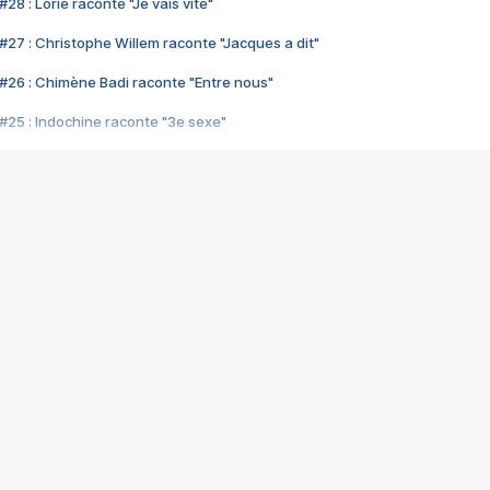
28 : Lorie raconte "Je vais vite"
#27 : Christophe Willem raconte "Jacques a dit"
#26 : Chimène Badi raconte "Entre nous"
#25 : Indochine raconte "3e sexe"
#24 : Zaho raconte "C'est chelou"
#23 : Patrick Bruel raconte "Au café des délices"
#22 : Kyo raconte "Le chemin"
#21 : Nolwenn Leroy raconte "Cassé"
#20 : Patrick Hernandez raconte "Born to be alive"
#19 : Lorie raconte "Près de moi"
#18 : Michael Jones raconte "A nos actes manqués" (avec Jean-Jacque
#17 : Khaled raconte "Aïcha"
#16 : Corneille raconte "Parce qu'on vient de loin"