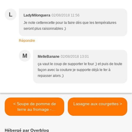
L
LadyMilonguera
02/08/2018 11:56
Je note cetterecette pour la faire dès que les températures
seront plus raisonnables ;)
Répondre
M
MelleBanane
02/08/2018 13:01
ça vaut le coup de supporter le four ;) et puis de toute
façon avec la couture je supporte déjà le fer à
repasser alors ;)
< Soupe de pomme de
Lasagne aux courgettes >
terre au fromage -
Recyclage raclette
Hébergé par Overblog