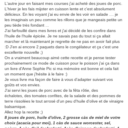
L'autre jour en faisant mes courses j'ai acheté des joues de porc.
L'hiver je les fais mijoter en cuisson lente et c'est absolument
délicieux. En les voyant j'ai eu envie de les voir en salade .... je
les imaginais un peu comme les rillons que je mangeais petite un
peu tiède très fondant ...
J'ai farfouillé dans mes livres et j'ai décidé de les confire dans
l'huile de l'huile épicée. Je ne savais pas du tout si ça allait
marcher et là maintenant je regrette de ne pas en avoir fait plus
:D J'en ai encore 2 paquets dans le congélateur et ça c'est une
excellente nouvelle ;)
On a vraiment beaucoup aimé cette recette et je pense tester
prochainement ce mode de cuisson pour le poisson j'ai ça dans
un livre d'Anne Sophie Pic si ma mémoire est bonne et cela fait
un moment que j'hésite à le faire :)
Je vous livre ma façon de faire à vous d'adapter suivant vos
goûts et vos envies.
J'ai servi les joues de porc avec de la fêta rôtie, des
échalotes, des tomates confites, de la salade et des pommes de
terre rissolées le tout arrosé d'un peu d'huile d'olive et de vinaigre
balsamique.
Allez hop la recette ;)
8 joues de porc, huile d'olive, 2 grosse càs de miel de votre
choix (acacia pour moi), 1 càs de sauce worcester, sel,