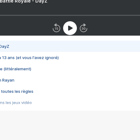
 Battle Royale - DayZ
 DayZ
 a 13 ans (et vous l'avez ignoré)
e (littéralement)
im Rayan
 toutes les règles
s les jeux vidéo
us choquant de Rockstar ? - Le scandale BULLY
e plus moche de Steam
du RÊVE tourne au CAUCHEMAR