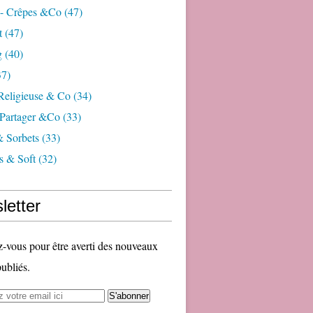
 - Crêpes &co
(47)
t
(47)
g
(40)
7)
 Religieuse & Co
(34)
Partager &co
(33)
& Sorbets
(33)
s & Soft
(32)
letter
vous pour être averti des nouveaux
publiés.