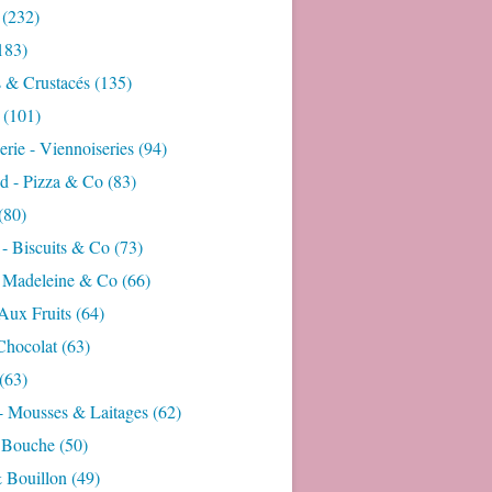
(232)
183)
s & Crustacés
(135)
(101)
rie - Viennoiseries
(94)
d - Pizza & Co
(83)
(80)
- Biscuits & Co
(73)
- Madeleine & Co
(66)
Aux Fruits
(64)
Chocolat
(63)
(63)
- Mousses & Laitages
(62)
 Bouche
(50)
 Bouillon
(49)