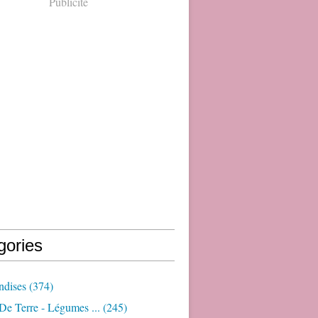
Publicité
gories
dises
(374)
e Terre - Légumes ...
(245)