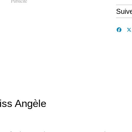
Publicité
Suiv
iss Angèle