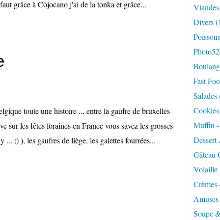
 faut grâce à Cojocano j'ai de la tonka et grâce...
Viandes
Divers
(
Poisson
Photo52
e
Boulange
Fast Foo
Salades
Cookies 
elgique toute une histoire ... entre la gaufre de bruxelles
Muffin 
uve sur les fêtes foraines en France vous savez les grosses
Dessert 
... ;) ), les gaufres de liège, les galettes fourrées...
Gâteau 
Volaille
Crèmes 
Amuses
Soupe &