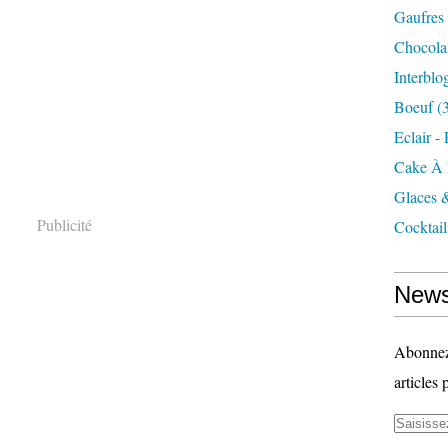
Gaufres
Chocola
Interblo
Boeuf
(3
Eclair -
Cake À 
Glaces 
Publicité
Cocktail
News
Abonnez-
articles 