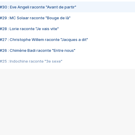
#30 : Eve Angeli raconte "Avant de partir"
#29 : MC Solaar raconte "Bouge de là"
28 : Lorie raconte "Je vais vite"
#27 : Christophe Willem raconte "Jacques a dit"
#26 : Chimène Badi raconte "Entre nous"
#25 : Indochine raconte "3e sexe"
#24 : Zaho raconte "C'est chelou"
#23 : Patrick Bruel raconte "Au café des délices"
#22 : Kyo raconte "Le chemin"
#21 : Nolwenn Leroy raconte "Cassé"
#20 : Patrick Hernandez raconte "Born to be alive"
#19 : Lorie raconte "Près de moi"