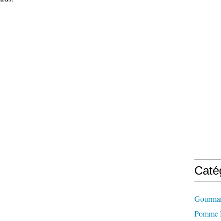
Caté
Gourman
Pomme D