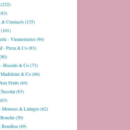
(232)
183)
s & Crustacés
(135)
(101)
rie - Viennoiseries
(94)
d - Pizza & Co
(83)
(80)
- Biscuits & Co
(73)
- Madeleine & Co
(66)
Aux Fruits
(64)
Chocolat
(63)
(63)
- Mousses & Laitages
(62)
 Bouche
(50)
 Bouillon
(49)