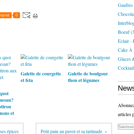
Gaufres
Chocola
epost
0
Interblo
Boeuf
(3
Eclair -
Cake À 
Glaces 
Cocktail
Galette de courgette
Galette de boulgour
et feta
thon et légumes
News
 quoi
rmesan?
Abonnez-
otiron
nons et
articles 
ses épices
Petit pain au pavot et sa tartinade