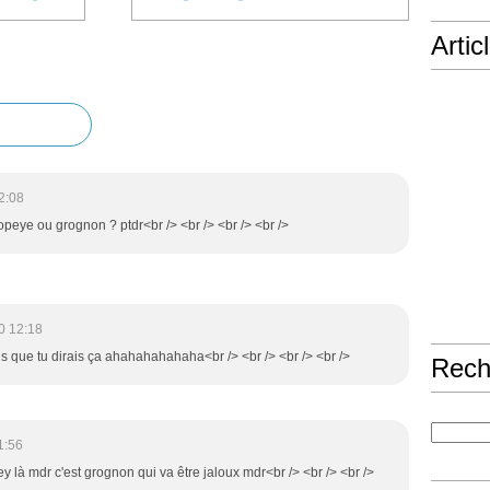
Artic
2:08
popeye ou grognon ? ptdr<br /> <br /> <br /> <br />
0 12:18
is que tu dirais ça ahahahahahaha<br /> <br /> <br /> <br />
Rech
1:56
pey là mdr c'est grognon qui va être jaloux mdr<br /> <br /> <br />