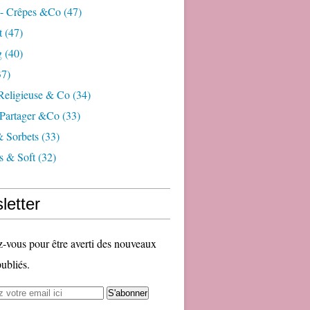
 - Crêpes &co
(47)
t
(47)
g
(40)
7)
 Religieuse & Co
(34)
Partager &co
(33)
& Sorbets
(33)
s & Soft
(32)
letter
vous pour être averti des nouveaux
publiés.