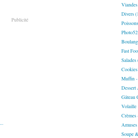
Viandes
Divers
(
Publicité
Poisson
Photo52
Boulange
Fast Foo
Salades
Cookies 
Muffin 
Dessert 
Gâteau 
Volaille
Crèmes 
..
Amuses
Soupe &