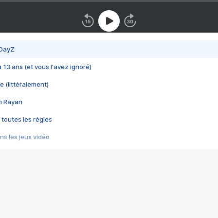
 DayZ
 a 13 ans (et vous l'avez ignoré)
e (littéralement)
im Rayan
 toutes les règles
s les jeux vidéo
us choquant de Rockstar ? - Le scandale BULLY
e plus moche de Steam
du RÊVE tourne au CAUCHEMAR
pendant 8 heures