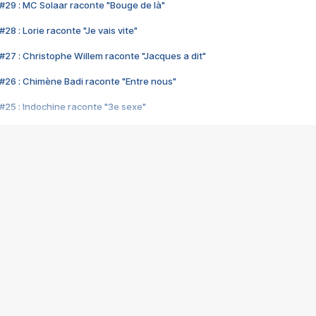
#29 : MC Solaar raconte "Bouge de là"
28 : Lorie raconte "Je vais vite"
#27 : Christophe Willem raconte "Jacques a dit"
#26 : Chimène Badi raconte "Entre nous"
#25 : Indochine raconte "3e sexe"
#24 : Zaho raconte "C'est chelou"
#23 : Patrick Bruel raconte "Au café des délices"
#22 : Kyo raconte "Le chemin"
#21 : Nolwenn Leroy raconte "Cassé"
#20 : Patrick Hernandez raconte "Born to be alive"
#19 : Lorie raconte "Près de moi"
#18 : Michael Jones raconte "A nos actes manqués" (avec Jean-Jacque
#17 : Khaled raconte "Aïcha"