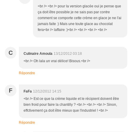
<br /> <br /> pour la version glacée oui je pense que
ça doit être possible je ne sais pas par contre
comment se comporte cette crème en glace je ne l'ai
jamais faite :) Mais une toute glace au chocolat
fera<br /> laffaire :)<br /> <br /> <br /> <br />
C
Culinaire Amoula
13/12/2012 03:18
<br /> Oh lala un vrai délice! Bisous.<br />
Répondre
F
FaFa
12/12/2012 14:15
<br /> Est ce que la crème liquide et le récipient doivent être
bien froid pour faire la chantilly ? <br /> <br /> <br /> Sinon,
effctivement ça doit être mieux que l'industriel ! <br />
Répondre