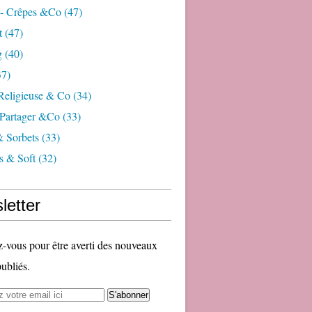
 - Crêpes &co
(47)
t
(47)
g
(40)
7)
 Religieuse & Co
(34)
Partager &co
(33)
& Sorbets
(33)
s & Soft
(32)
letter
vous pour être averti des nouveaux
publiés.