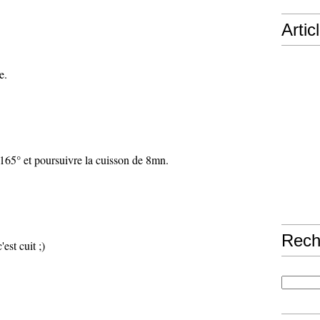
Artic
e.
165° et poursuivre la cuisson de 8mn.
Rech
'est cuit ;)