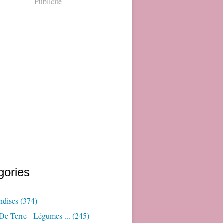
Publicité
gories
dises
(374)
e Terre - Légumes ...
(245)