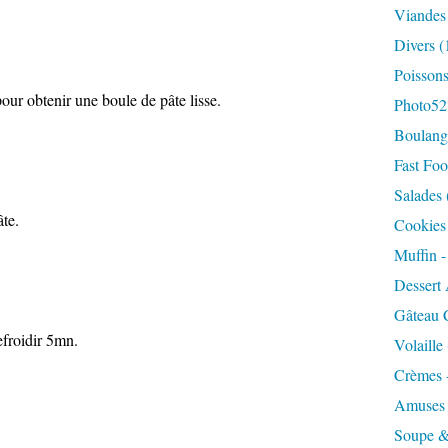
Viandes
Divers
(
Poisson
our obtenir une boule de pâte lisse.
Photo52
Boulange
Fast Foo
Salades
âte.
Cookies 
Muffin 
Dessert 
Gâteau 
efroidir 5mn.
Volaille
Crèmes 
Amuses
Soupe &