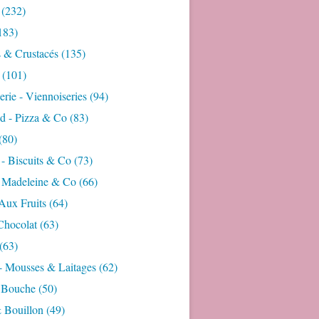
(232)
183)
s & Crustacés
(135)
(101)
rie - Viennoiseries
(94)
d - Pizza & Co
(83)
(80)
- Biscuits & Co
(73)
- Madeleine & Co
(66)
Aux Fruits
(64)
Chocolat
(63)
(63)
- Mousses & Laitages
(62)
 Bouche
(50)
 Bouillon
(49)