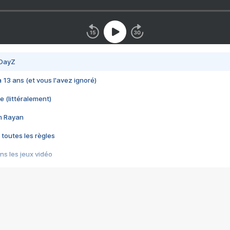
 DayZ
 a 13 ans (et vous l'avez ignoré)
e (littéralement)
im Rayan
 toutes les règles
s les jeux vidéo
us choquant de Rockstar ? - Le scandale BULLY
e plus moche de Steam
du RÊVE tourne au CAUCHEMAR
pendant 8 heures