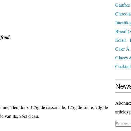
Gaufres
Chocola
Interblo
Boeuf
(3
 froid.
Eclair -
Cake À 
Glaces 
Cocktail
News
Abonnez-
e cuire à feu doux 125g de cassonade, 125g de sucre, 70g de
articles 
e vanille, 25cl d'eau.