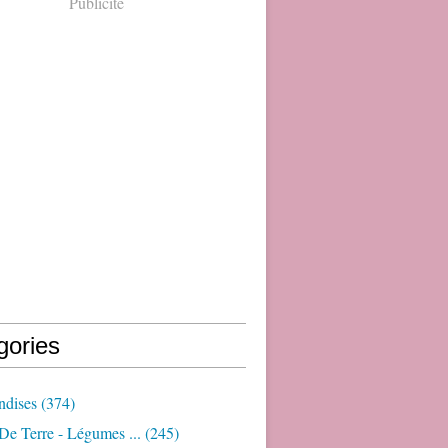
Publicité
gories
dises
(374)
e Terre - Légumes ...
(245)