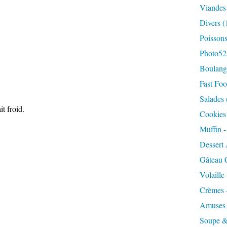
Viandes
Divers
(
Poisson
Photo52
Boulange
Fast Foo
Salades
t froid.
Cookies 
Muffin 
Dessert 
Gâteau 
Volaille
Crèmes 
Amuses
Soupe &