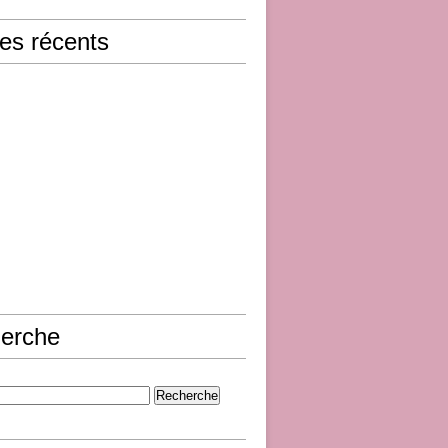
les récents
erche