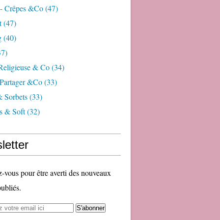
 - Crêpes &co
(47)
t
(47)
g
(40)
7)
 Religieuse & Co
(34)
Partager &co
(33)
& Sorbets
(33)
s & Soft
(32)
letter
vous pour être averti des nouveaux
publiés.