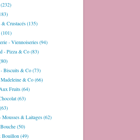
(232)
183)
s & Crustacés
(135)
(101)
rie - Viennoiseries
(94)
d - Pizza & Co
(83)
(80)
- Biscuits & Co
(73)
- Madeleine & Co
(66)
Aux Fruits
(64)
Chocolat
(63)
(63)
- Mousses & Laitages
(62)
 Bouche
(50)
 Bouillon
(49)