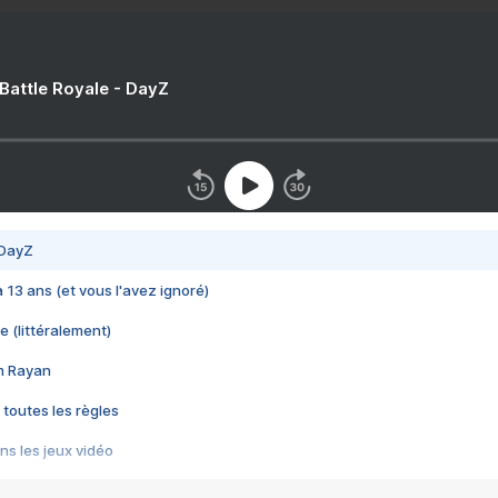
 Battle Royale - DayZ
 DayZ
 a 13 ans (et vous l'avez ignoré)
e (littéralement)
im Rayan
 toutes les règles
s les jeux vidéo
us choquant de Rockstar ? - Le scandale BULLY