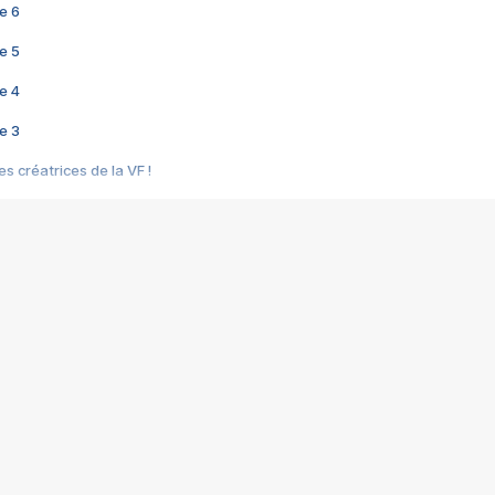
e 6
e 5
e 4
e 3
s créatrices de la VF !
e 2
e 1
e Mektoub My Love arrive enfin ! Rencontre avec Shaïn Boumedine et Sal
i : après Toni en famille
elle réalise le bouleversant Dites lui que je l'aime
ais ! Rencontre autour de Vie privée de Rebecca Zlotowski
 de Marguerite, Grave... Rencontre avec Ella Rumpf
 Les Rêveurs, un film intime sur la santé mentale