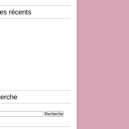
les récents
erche