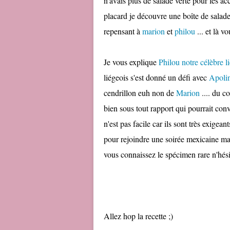
n'avais plus de salade verte pour les 
placard je découvre une boîte de salade me
repensant à
marion
et
philou
... et là v
Je vous explique
Philou notre célèbre l
liégeois s'est donné un défi avec
Apoli
cendrillon euh non de
Marion
.... du c
bien sous tout rapport qui pourrait con
n'est pas facile car ils sont très exigean
pour rejoindre une soirée mexicaine ma
vous connaissez le spécimen rare n'hés
Allez hop la recette ;)