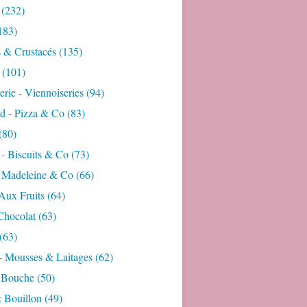
(232)
183)
s & Crustacés
(135)
(101)
rie - Viennoiseries
(94)
d - Pizza & Co
(83)
(80)
- Biscuits & Co
(73)
- Madeleine & Co
(66)
Aux Fruits
(64)
Chocolat
(63)
(63)
- Mousses & Laitages
(62)
 Bouche
(50)
 Bouillon
(49)