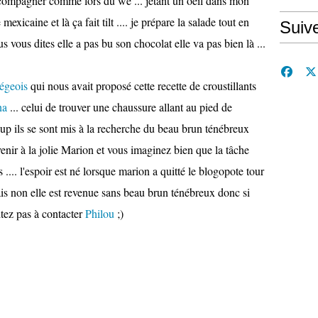
accompagner comme lors du we ... jetant un oeil dans mon
xicaine et là ça fait tilt .... je prépare la salade tout en
Suiv
ous vous dites elle a pas bu son chocolat elle va pas bien là ...
iégeois
qui nous avait proposé cette recette de croustillants
na
... celui de trouver une chaussure allant au pied de
oup ils se sont mis à la recherche du beau brun ténébreux
venir à la jolie Marion et vous imaginez bien que la tâche
ts .... l'espoir est né lorsque marion a quitté le blogopote tour
is non elle est revenue sans beau brun ténébreux donc si
itez pas à contacter
Philou
;)