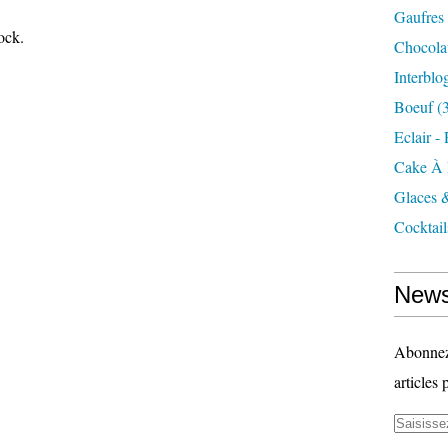
Gaufres
ock.
Chocola
Interblo
Boeuf
(3
Eclair -
Cake À 
Glaces 
Cocktail
News
Abonnez-
articles 