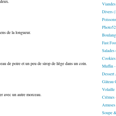
 deux.
Viandes
Divers
(
Poisson
Photo52
sens de la longueur.
Boulange
Fast Foo
Salades
Cookies 
u de poire et un peu de sirop de liège dans un coin.
Muffin 
Dessert 
Gâteau 
Volaille
cer avec un autre morceau.
Crèmes 
Amuses
Soupe &