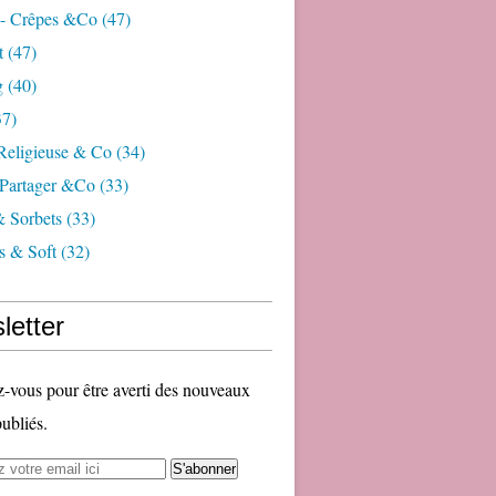
 - Crêpes &co
(47)
t
(47)
g
(40)
7)
 Religieuse & Co
(34)
Partager &co
(33)
& Sorbets
(33)
s & Soft
(32)
letter
vous pour être averti des nouveaux
publiés.