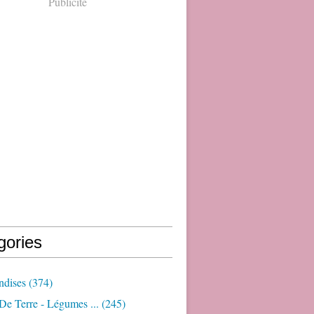
Publicité
gories
dises
(374)
e Terre - Légumes ...
(245)