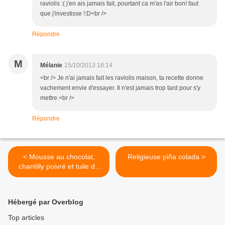
raviolis :( j'en ais jamais fait, pourtant ca m'as l'air bon! faut
que j'investisse !:D<br />
Répondre
M
Mélanie
15/10/2013 18:14
<br /> Je n'ai jamais fait les raviolis maison, ta recette donne
vachement envie d'essayer. Il n'est jamais trop tard pour s'y
mettre.<br />
Répondre
< Mousse au chocolat,
Religieuse piña colada >
chantilly poivré et tuile de
carambar
Hébergé par Overblog
Top articles