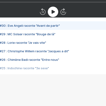
#30 : Eve Angeli raconte "Avant de partir"
#29 : MC Solaar raconte "Bouge de là"
28 : Lorie raconte "Je vais vite"
#27 : Christophe Willem raconte "Jacques a dit"
#26 : Chimène Badi raconte "Entre nous"
#25 : Indochine raconte "3e sexe"
#24 : Zaho raconte "C'est chelou"
#23 : Patrick Bruel raconte "Au café des délices"
#22 : Kyo raconte "Le chemin"
#21 : Nolwenn Leroy raconte "Cassé"