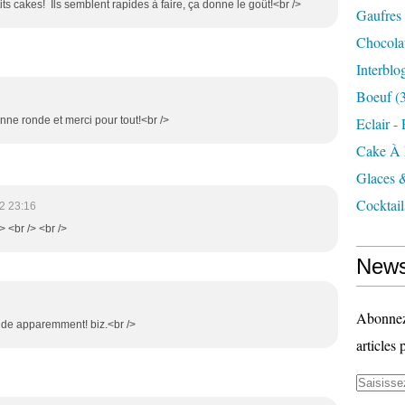
its cakes! Ils semblent rapides à faire, ça donne le goût!<br />
Gaufres
Chocola
Interblo
Boeuf
(3
nne ronde et merci pour tout!<br />
Eclair -
Cake À 
Glaces 
Cocktail
2 23:16
/> <br /> <br />
News
Abonnez-
apide apparemment! biz.<br />
articles 