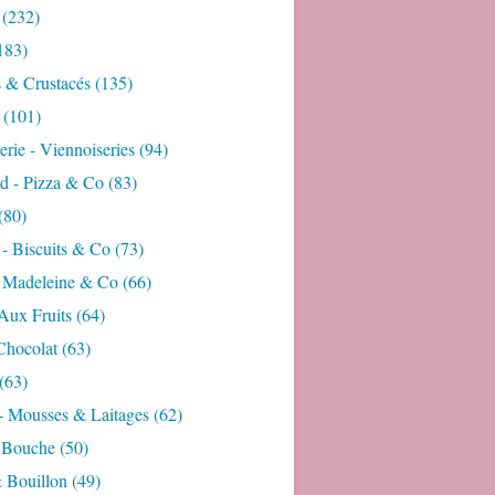
(232)
183)
s & Crustacés
(135)
(101)
rie - Viennoiseries
(94)
d - Pizza & Co
(83)
(80)
- Biscuits & Co
(73)
- Madeleine & Co
(66)
Aux Fruits
(64)
Chocolat
(63)
(63)
- Mousses & Laitages
(62)
 Bouche
(50)
 Bouillon
(49)