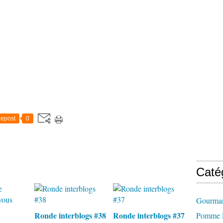
epost
0
Caté
Gourman
Ronde interblogs #38
Ronde interblogs #37
Pomme D