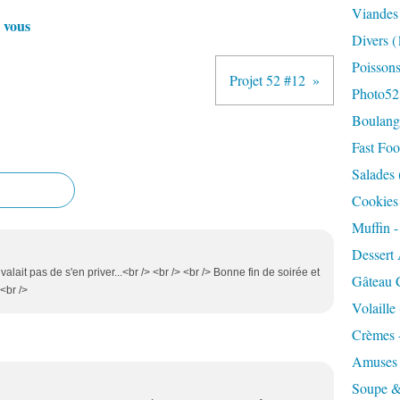
Viandes
 vous
Divers
(
Poisson
Projet 52 #12
Photo52
Boulange
Fast Foo
Salades
Cookies 
Muffin 
Dessert 
alait pas de s'en priver...<br /> <br /> <br /> Bonne fin de soirée et
Gâteau 
<br />
Volaille
Crèmes 
Amuses
Soupe &