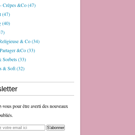
 - Crêpes &co
(47)
t
(47)
g
(40)
7)
 Religieuse & Co
(34)
Partager &co
(33)
& Sorbets
(33)
s & Soft
(32)
letter
vous pour être averti des nouveaux
publiés.