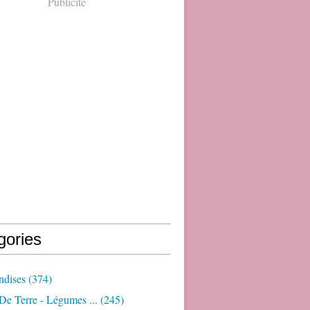
Publicité
gories
dises
(374)
e Terre - Légumes ...
(245)