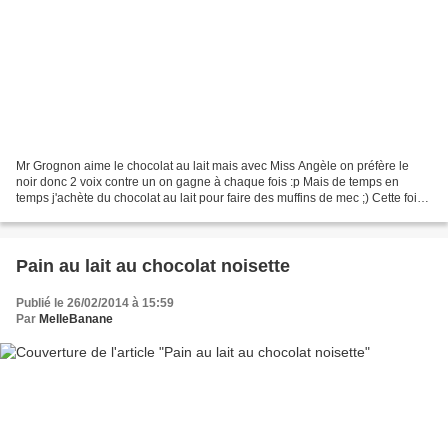
Mr Grognon aime le chocolat au lait mais avec Miss Angèle on préfère le
noir donc 2 voix contre un on gagne à chaque fois :p Mais de temps en
temps j'achète du chocolat au lait pour faire des muffins de mec ;) Cette fois
j'ai associé le speculoos et le...
Pain au lait au chocolat noisette
Publié le 26/02/2014 à 15:59
Par
MelleBanane