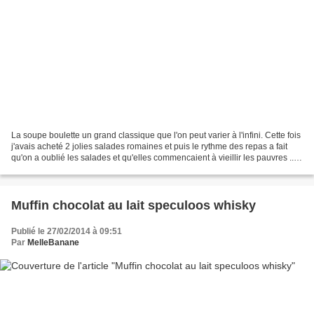
La soupe boulette un grand classique que l'on peut varier à l'infini. Cette fois
j'avais acheté 2 jolies salades romaines et puis le rythme des repas a fait
qu'on a oublié les salades et qu'elles commencaient à vieillir les pauvres ....
Ne voulant pas...
Muffin chocolat au lait speculoos whisky
Publié le 27/02/2014 à 09:51
Par
MelleBanane