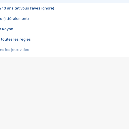
 a 13 ans (et vous l'avez ignoré)
e (littéralement)
im Rayan
 toutes les règles
s les jeux vidéo
us choquant de Rockstar ? - Le scandale BULLY
e plus moche de Steam
du RÊVE tourne au CAUCHEMAR
pendant 8 heures
it… à tort
umiliés par un jeu vidéo
ire - Final Fantasy 8