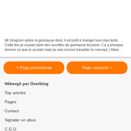
Mr Grognon adore la guimauve donc il est prêt à manger tous mes tests.
Cette fois je voulais faire des sucettes de guimauve bicolore. Ca a presque
donner ce que je voulais mais je vais encore travailler le concept ;) Mais
pour une première je trouve ça...
< Page précédente
Page suivante >
Hébergé par Overblog
Top articles
Pages
Contact
Signaler un abus
C.G.U.