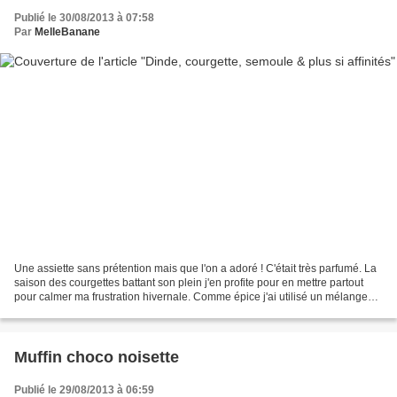
Publié le 30/08/2013 à 07:58
Par
MelleBanane
Une assiette sans prétention mais que l'on a adoré ! C'était très parfumé. La
saison des courgettes battant son plein j'en profite pour en mettre partout
pour calmer ma frustration hivernale. Comme épice j'ai utilisé un mélange
que je le trouve dans mon...
Muffin choco noisette
Publié le 29/08/2013 à 06:59