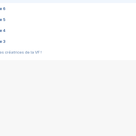
e 6
e 5
e 4
e 3
s créatrices de la VF !
e 2
e 1
e Mektoub My Love arrive enfin ! Rencontre avec Shaïn Boumedine et Sal
i : après Toni en famille
elle réalise le bouleversant Dites lui que je l'aime
ais ! Rencontre autour de Vie privée de Rebecca Zlotowski
 de Marguerite, Grave... Rencontre avec Ella Rumpf