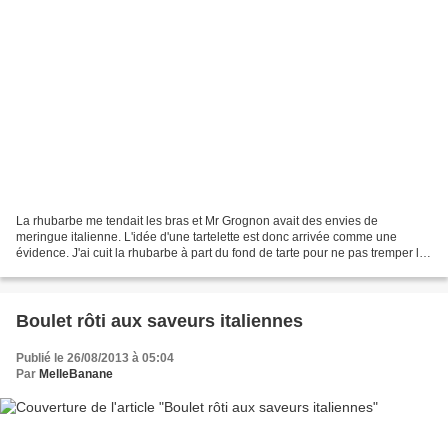
La rhubarbe me tendait les bras et Mr Grognon avait des envies de
meringue italienne. L'idée d'une tartelette est donc arrivée comme une
évidence. J'ai cuit la rhubarbe à part du fond de tarte pour ne pas tremper la
pâte la rhubarbe rendant beaucoup d'eau....
Boulet rôti aux saveurs italiennes
Publié le 26/08/2013 à 05:04
Par
MelleBanane