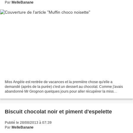
Par
MelleBanane
Miss Angèle est rentrée de vacances et la première chose qu'elle a
demandé (après de la purée) c'est un dessert au chocolat. Comme j'avais
abandonné Mr Grognon quelques jours pour aller récupérer la miss
forcément le frigo n'était pas dans sa plus grande...
Biscuit chocolat noir et piment d'espelette
Publié le 28/08/2013 à 07:39
Par
MelleBanane