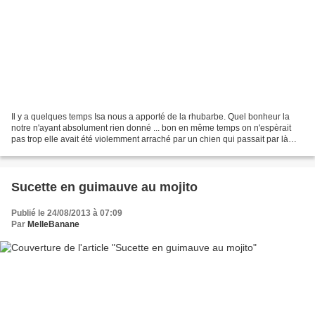
Il y a quelques temps Isa nous a apporté de la rhubarbe. Quel bonheur la
notre n'ayant absolument rien donné ... bon en même temps on n'espèrait
pas trop elle avait été violemment arraché par un chien qui passait par là
(merci le je sais pas quel voisin)...
Sucette en guimauve au mojito
Publié le 24/08/2013 à 07:09
Par
MelleBanane