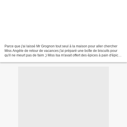
Parce que j'ai laissé Mr Grognon tout seul à la maison pour aller chercher
Miss Angèle de retour de vacances j'ai préparé une boîte de biscuits pour
qu'il ne meurt pas de faim ;) Miss Isa m'avait offert des épices à pain d'épice
et j'ai eu l'idée d'en...