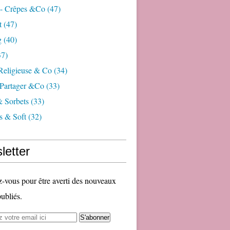
 - Crêpes &co
(47)
t
(47)
g
(40)
7)
 Religieuse & Co
(34)
Partager &co
(33)
& Sorbets
(33)
s & Soft
(32)
letter
vous pour être averti des nouveaux
publiés.