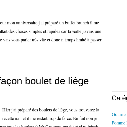
our mon anniversaire j'ai préparé un buffet brunch il me
allait des choses simples et rapides car la veille j'avais une
 vais vous parler très vite et donc n temps limité à passer
façon boulet de liège
Caté
Hier j'ai préparé des boulets de liège, vous trouverez la
Gourman
recette ici , et il me restait trop de farce. En fait non je
Pomme D
er tous les boulets ;) Mr Grognon me dit et si tu faisais