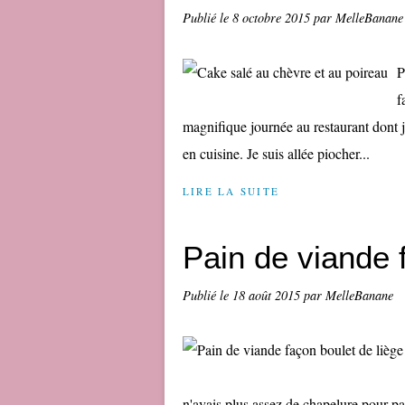
Publié le
8 octobre 2015
par MelleBanane
P
f
magnifique journée au restaurant dont je
en cuisine. Je suis allée piocher...
LIRE LA SUITE
Pain de viande 
Publié le
18 août 2015
par MelleBanane
n'avais plus assez de chapelure pour pan