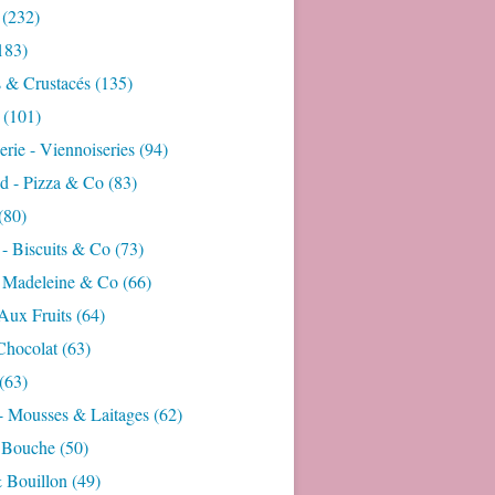
(232)
183)
s & Crustacés
(135)
(101)
rie - Viennoiseries
(94)
d - Pizza & Co
(83)
(80)
- Biscuits & Co
(73)
- Madeleine & Co
(66)
Aux Fruits
(64)
Chocolat
(63)
(63)
- Mousses & Laitages
(62)
 Bouche
(50)
 Bouillon
(49)