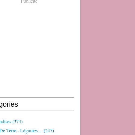
Publicité
gories
dises
(374)
e Terre - Légumes ...
(245)