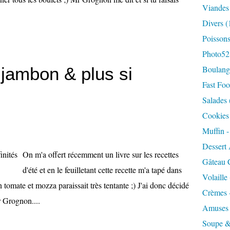
Viandes
Divers
(
Poisson
Photo52
 jambon & plus si
Boulange
Fast Foo
Salades
Cookies 
Muffin 
Dessert 
On m'a offert récemment un livre sur les recettes
Gâteau 
d'été et en le feuilletant cette recette m'a tapé dans
Volaille
tomate et mozza paraissait très tentante ;) J'ai donc décidé
Crèmes 
r Grognon....
Amuses
Soupe &