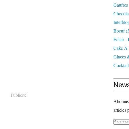
Gaufres
Chocola
Interblo
Boeuf
(3
Eclair -
Cake À 
Glaces 
Cocktail
News
Publicité
Abonnez-
articles 