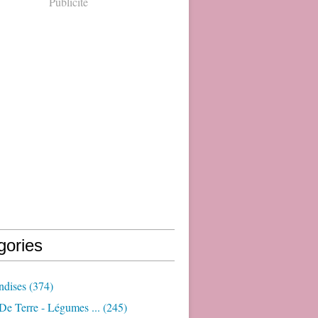
Publicité
gories
dises
(374)
e Terre - Légumes ...
(245)