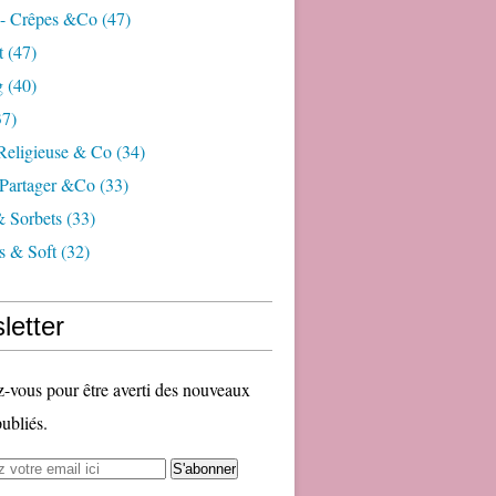
 - Crêpes &co
(47)
t
(47)
g
(40)
7)
 Religieuse & Co
(34)
Partager &co
(33)
& Sorbets
(33)
s & Soft
(32)
letter
vous pour être averti des nouveaux
publiés.