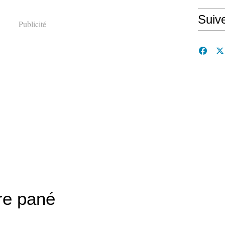
Suiv
Publicité
re pané