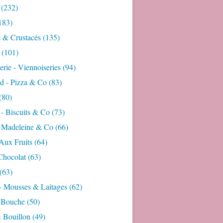
(232)
183)
s & Crustacés
(135)
(101)
rie - Viennoiseries
(94)
d - Pizza & Co
(83)
(80)
- Biscuits & Co
(73)
- Madeleine & Co
(66)
Aux Fruits
(64)
Chocolat
(63)
(63)
- Mousses & Laitages
(62)
 Bouche
(50)
 Bouillon
(49)