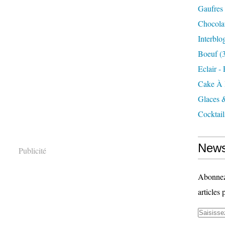
Gaufres
Chocola
Interblo
Boeuf
(3
Eclair -
Cake À 
Glaces 
Cocktail
News
Publicité
Abonnez-
articles 