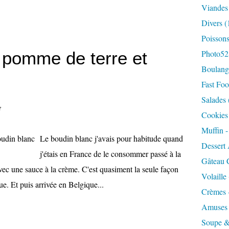
Viandes
Divers
(
Poisson
 pomme de terre et
Photo52
Boulange
Fast Foo
Salades
e
Cookies 
Muffin 
Le boudin blanc j'avais pour habitude quand
Dessert 
j'étais en France de le consommer passé à la
Gâteau 
vec une sauce à la crème. C'est quasiment la seule façon
Volaille
ue. Et puis arrivée en Belgique...
Crèmes 
Amuses
Soupe &