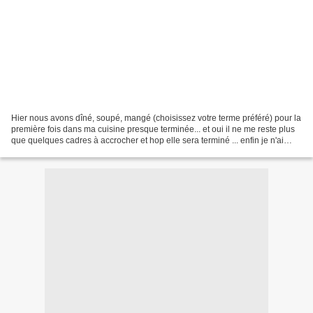
Hier nous avons dîné, soupé, mangé (choisissez votre terme préféré) pour la
première fois dans ma cuisine presque terminée... et oui il ne me reste plus
que quelques cadres à accrocher et hop elle sera terminé ... enfin je n'ai
toujours pas les cadres...