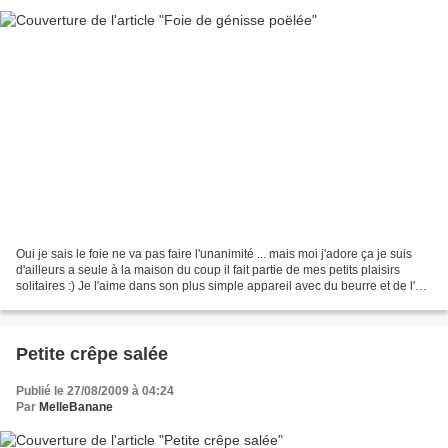
Oui je sais le foie ne va pas faire l'unanimité ... mais moi j'adore ça je suis
d'ailleurs a seule à la maison du coup il fait partie de mes petits plaisirs
solitaires :) Je l'aime dans son plus simple appareil avec du beurre et de l'ail
:) Une tranche...
Petite crêpe salée
Publié le 27/08/2009 à 04:24
Par
MelleBanane