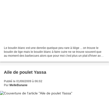
Le boudin blanc est une denrée quelque peu rare à liège ... on trouve le
boudin de lige mais le boudin blanc à faire cuire ne se trouve souvent que
au moment des barbecues alors que pour moi c'est plus un plat d'hiver avec
le boudin blanc à la truffe...
Aile de poulet Yassa
Publié le 01/08/2009 à 06:02
Par
MelleBanane