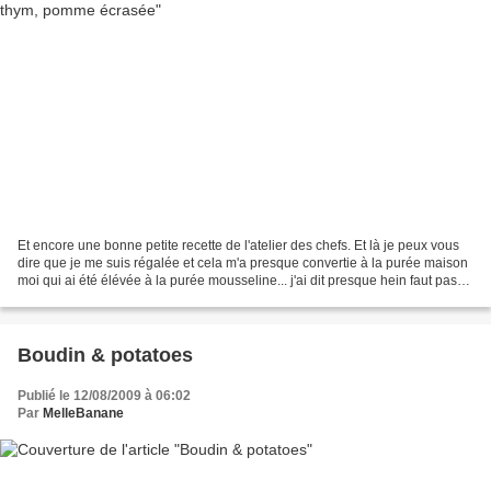
Et encore une bonne petite recette de l'atelier des chefs. Et là je peux vous
dire que je me suis régalée et cela m'a presque convertie à la purée maison
moi qui ai été élévée à la purée mousseline... j'ai dit presque hein faut pas
pousser :) Oui grognon...
Boudin & potatoes
Publié le 12/08/2009 à 06:02
Par
MelleBanane