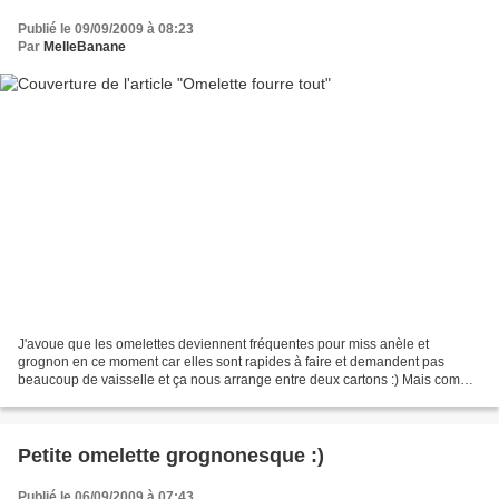
Publié le 09/09/2009 à 08:23
Par
MelleBanane
J'avoue que les omelettes deviennent fréquentes pour miss anèle et
grognon en ce moment car elles sont rapides à faire et demandent pas
beaucoup de vaisselle et ça nous arrange entre deux cartons :) Mais comme
vous le savez mes deux gourmands n'aiment...
Petite omelette grognonesque :)
Publié le 06/09/2009 à 07:43