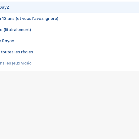
 DayZ
 a 13 ans (et vous l'avez ignoré)
e (littéralement)
im Rayan
 toutes les règles
s les jeux vidéo
us choquant de Rockstar ? - Le scandale BULLY
e plus moche de Steam
du RÊVE tourne au CAUCHEMAR
pendant 8 heures
it… à tort
umiliés par un jeu vidéo