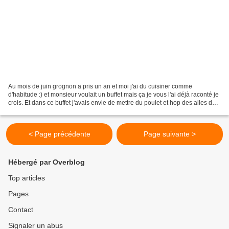
Au mois de juin grognon a pris un an et moi j'ai du cuisiner comme
d'habitude :) et monsieur voulait un buffet mais ça je vous l'ai déjà raconté je
crois. Et dans ce buffet j'avais envie de mettre du poulet et hop des ailes de
poulet, un peu d'épices...
< Page précédente
Page suivante >
Hébergé par Overblog
Top articles
Pages
Contact
Signaler un abus