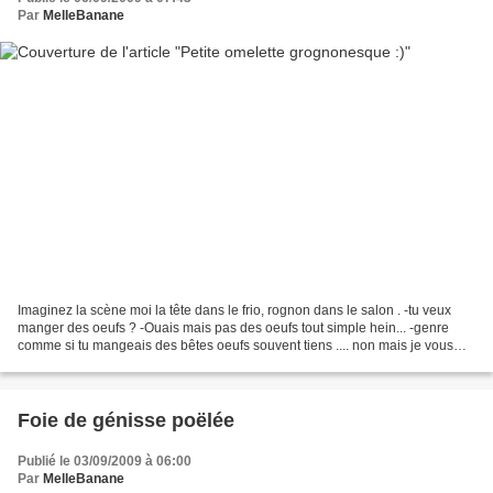
Par
MelleBanane
Imaginez la scène moi la tête dans le frio, rognon dans le salon . -tu veux
manger des oeufs ? -Ouais mais pas des oeufs tout simple hein... -genre
comme si tu mangeais des bêtes oeufs souvent tiens .... non mais je vous
jure les hommes quand même ;)...
Foie de génisse poëlée
Publié le 03/09/2009 à 06:00
Par
MelleBanane