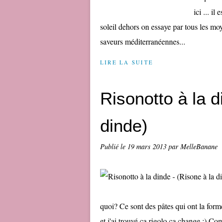
ici ... i
soleil dehors on essaye par tous les moye
saveurs méditerranéennes...
LIRE LA SUITE
Risonotto à la d
dinde)
Publié le
19 mars 2013
par MelleBanane
quoi? Ce sont des pâtes qui ont la form
et j'ai trouvé ça rigolo ça change :) Co