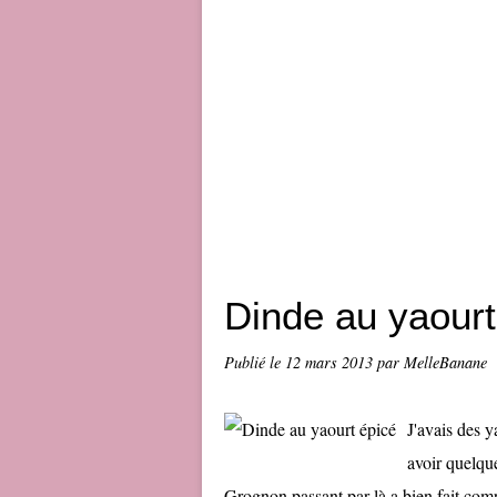
Dinde au yaourt
Publié le
12 mars 2013
par MelleBanane
J'avais des 
avoir quelqu
Grognon passant par là a bien fait compr