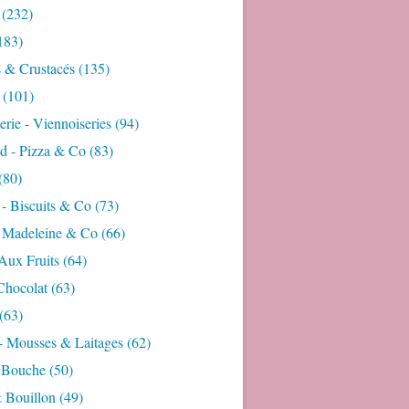
(232)
183)
s & Crustacés
(135)
(101)
rie - Viennoiseries
(94)
d - Pizza & Co
(83)
(80)
- Biscuits & Co
(73)
- Madeleine & Co
(66)
Aux Fruits
(64)
Chocolat
(63)
(63)
- Mousses & Laitages
(62)
 Bouche
(50)
 Bouillon
(49)