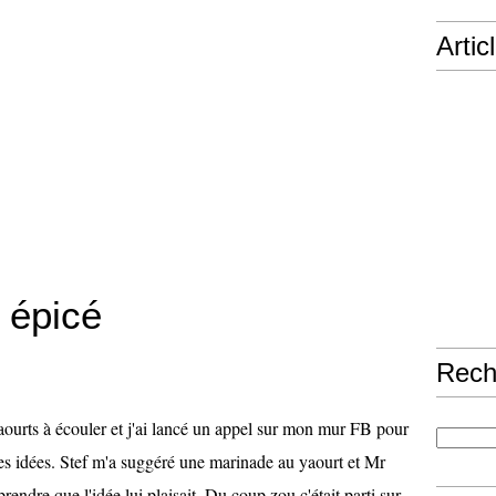
Artic
 épicé
Rech
yaourts à écouler et j'ai lancé un appel sur mon mur FB pour
es idées. Stef m'a suggéré une marinade au yaourt et Mr
endre que l'idée lui plaisait. Du coup zou c'était parti sur