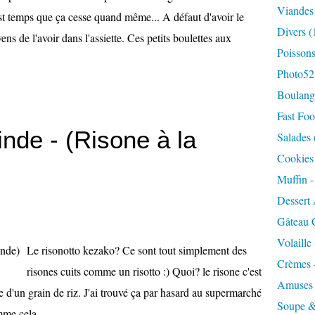
Viandes
l est temps que ça cesse quand même... A défaut d'avoir le
Divers
(
ns de l'avoir dans l'assiette. Ces petits boulettes aux
Poisson
Photo52
Boulange
Fast Foo
inde - (Risone à la
Salades
Cookies 
Muffin 
Dessert 
Gâteau 
Volaille
Le risonotto kezako? Ce sont tout simplement des
Crèmes 
risones cuits comme un risotto :) Quoi? le risone c'est
Amuses
e d'un grain de riz. J'ai trouvé ça par hasard au supermarché
Soupe &
mme cela...