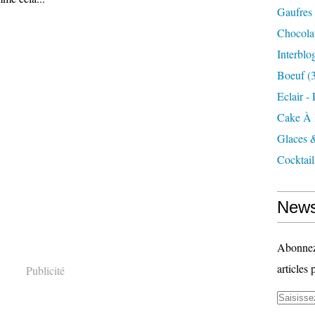
Gaufres
Chocola
Interblo
Boeuf
(3
Eclair -
Cake À 
Glaces 
Cocktail
News
Abonnez-
articles 
Publicité