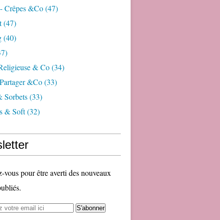
 - Crêpes &co
(47)
t
(47)
g
(40)
7)
 Religieuse & Co
(34)
Partager &co
(33)
& Sorbets
(33)
s & Soft
(32)
letter
vous pour être averti des nouveaux
publiés.