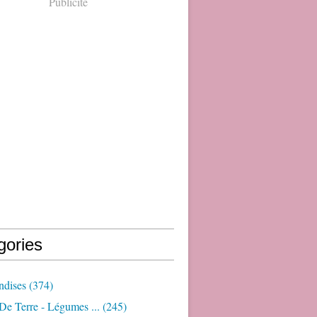
Publicité
gories
dises
(374)
e Terre - Légumes ...
(245)