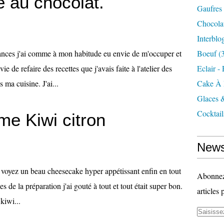
e au chocolat.
Gaufres
Chocola
Interblo
cances j'ai comme à mon habitude eu envie de m'occuper et
Boeuf
(3
 de refaire des recettes que j'avais faite à l'atelier des
Eclair -
 ma cuisine. J'ai...
Cake À 
Glaces 
Cocktail
e Kiwi citron
News
s voyez un beau cheesecake hyper appétissant enfin en tout
Abonnez-
es de la préparation j'ai gouté à tout et tout était super bon.
articles 
kiwi...