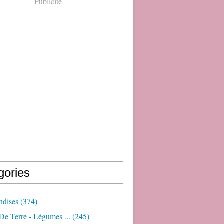
Publicité
gories
dises
(374)
e Terre - Légumes ...
(245)