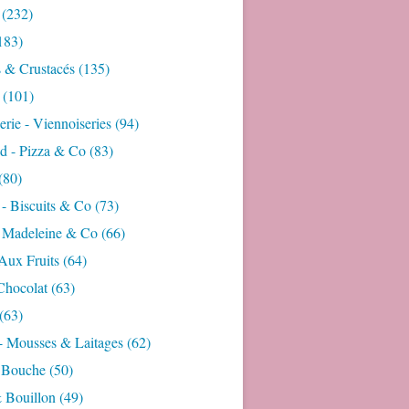
(232)
183)
s & Crustacés
(135)
(101)
rie - Viennoiseries
(94)
d - Pizza & Co
(83)
(80)
- Biscuits & Co
(73)
- Madeleine & Co
(66)
Aux Fruits
(64)
Chocolat
(63)
(63)
- Mousses & Laitages
(62)
 Bouche
(50)
 Bouillon
(49)