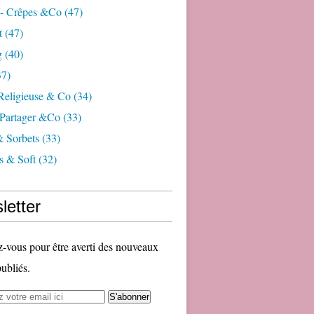
 - Crêpes &co
(47)
t
(47)
g
(40)
7)
 Religieuse & Co
(34)
Partager &co
(33)
& Sorbets
(33)
s & Soft
(32)
letter
vous pour être averti des nouveaux
publiés.