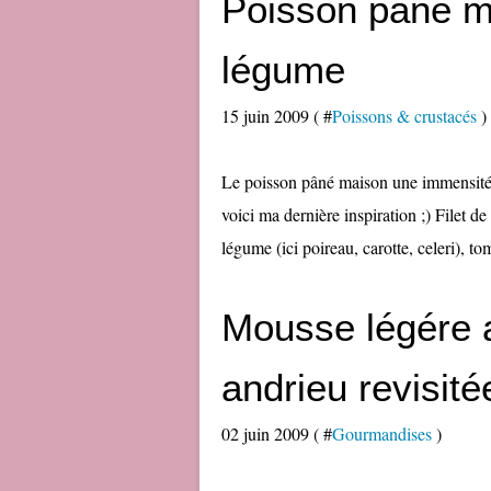
Poisson pâné ma
légume
15 juin 2009 ( #
Poissons & crustacés
)
Le poisson pâné maison une immensité de 
voici ma dernière inspiration ;) Filet d
légume (ici poireau, carotte, celeri), to
Mousse légére a
andrieu revisité
02 juin 2009 ( #
Gourmandises
)