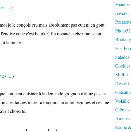
Viandes
es ...
)
Divers
(
Poisson
moi je le conçois cru mais absolument pas cuit ni en goût,
Photo52
i l'endive cuite c'est beurk :) En revanche chez monsieur
Boulange
 à la limite...
Fast Foo
Salades
Cookies 
Muffin 
es ...
)
Dessert 
Gâteau 
que l'on peut cuisiner à la demande grognon n'aime pas les
Volaille
mates farcies mister a toujours un autre légumes et cela ne
Crèmes 
vait choisi le...
Amuses
Soupe &