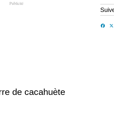
Publicité
Suiv
rre de cacahuète