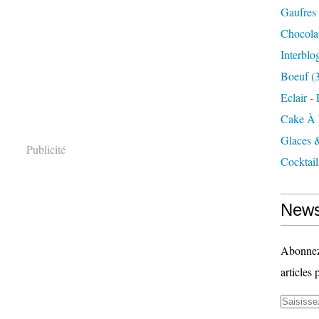
Gaufres
Chocola
Interblo
Boeuf
(3
Eclair -
Cake À 
Glaces 
Publicité
Cocktail
News
Abonnez-
articles 