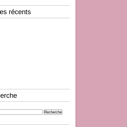
les récents
erche