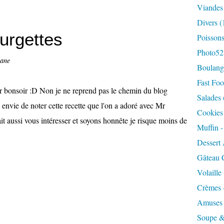
Viandes
Divers
(
urgettes
Poisson
Photo52
nane
Boulange
Fast Foo
r bonsoir :D Non je ne reprend pas le chemin du blog
Salades
e envie de noter cette recette que l'on a adoré avec Mr
Cookies 
it aussi vous intéresser et soyons honnête je risque moins de
Muffin 
Dessert 
Gâteau 
Volaille
Crèmes 
Amuses
Soupe &