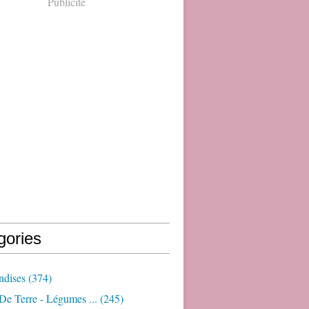
Publicité
gories
dises
(374)
e Terre - Légumes ...
(245)