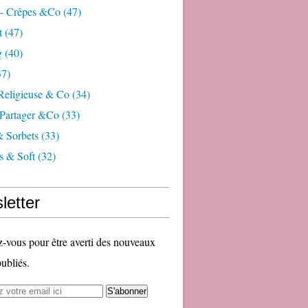
 - Crêpes &co
(47)
t
(47)
g
(40)
7)
 Religieuse & Co
(34)
Partager &co
(33)
& Sorbets
(33)
s & Soft
(32)
letter
vous pour être averti des nouveaux
publiés.