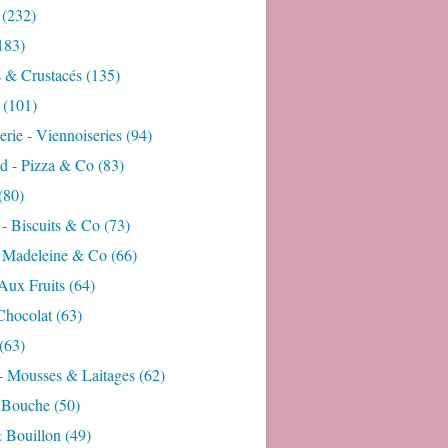
(232)
183)
s & Crustacés
(135)
(101)
rie - Viennoiseries
(94)
d - Pizza & Co
(83)
(80)
- Biscuits & Co
(73)
- Madeleine & Co
(66)
Aux Fruits
(64)
Chocolat
(63)
(63)
- Mousses & Laitages
(62)
 Bouche
(50)
 Bouillon
(49)