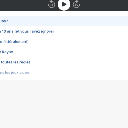
 DayZ
 a 13 ans (et vous l'avez ignoré)
e (littéralement)
im Rayan
 toutes les règles
s les jeux vidéo
us choquant de Rockstar ? - Le scandale BULLY
e plus moche de Steam
du RÊVE tourne au CAUCHEMAR
pendant 8 heures
it… à tort