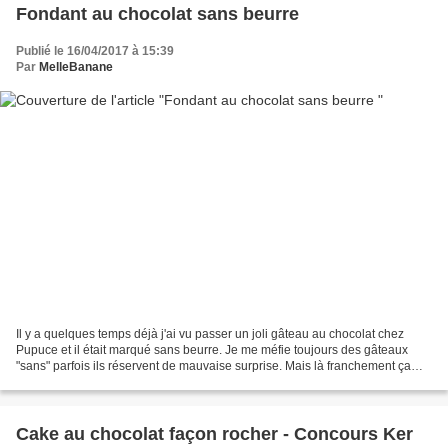
Fondant au chocolat sans beurre
Publié le 16/04/2017 à 15:39
Par
MelleBanane
Il y a quelques temps déjà j'ai vu passer un joli gâteau au chocolat chez
Pupuce et il était marqué sans beurre. Je me méfie toujours des gâteaux
"sans" parfois ils réservent de mauvaise surprise. Mais là franchement ça
avait l'air bon ... et puis après...
Cake au chocolat façon rocher - Concours Ker