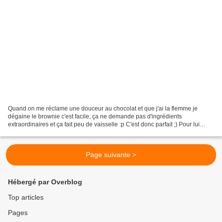
Quand on me réclame une douceur au chocolat et que j'ai la flemme je
dégaine le brownie c'est facile, ça ne demande pas d'ingrédients
extraordinaires et ça fait peu de vaisselle :p C'est donc parfait ;) Pour lui
donner un petit côté original j'ai râpé...
Page suivante >
Hébergé par Overblog
Top articles
Pages