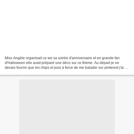
Miss Angèle organisait ce we sa soirée d'anniversaire et en grande fan
d'Halloween elle avait préparé une déco sur ce thème. Au départ je ne
devais fournir que les chips et puis à force de me balader sur pinterest j'ai eu
envie de lui faire un mini buffet...