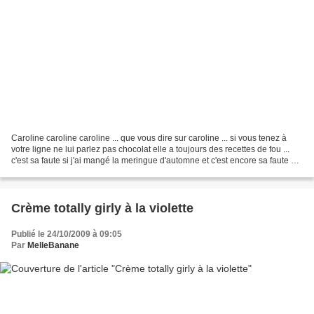
Caroline caroline caroline ... que vous dire sur caroline ... si vous tenez à
votre ligne ne lui parlez pas chocolat elle a toujours des recettes de fou ...
c'est sa faute si j'ai mangé la meringue d'automne et c'est encore sa faute si
j'ai fait ce gâteau...
Crème totally girly à la violette
Publié le 24/10/2009 à 09:05
Par
MelleBanane