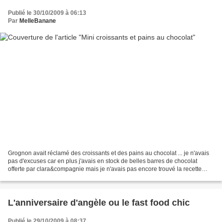
Publié le 30/10/2009 à 06:13
Par
MelleBanane
Grognon avait réclamé des croissants et des pains au chocolat ... je n'avais
pas d'excuses car en plus j'avais en stock de belles barres de chocolat
offerte par clara&compagnie mais je n'avais pas encore trouvé la recette
idéale. Je ne l'ai toujours pas...
L'anniversaire d'angèle ou le fast food chic
Publié le 29/10/2009 à 08:37