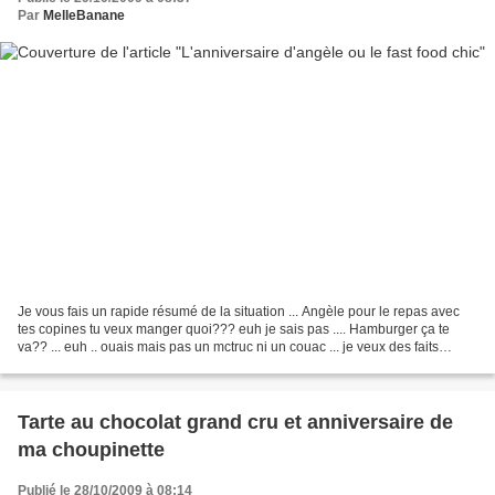
Par
MelleBanane
Je vous fais un rapide résumé de la situation ... Angèle pour le repas avec
tes copines tu veux manger quoi??? euh je sais pas .... Hamburger ça te
va?? ... euh .. ouais mais pas un mctruc ni un couac ... je veux des faits
maison et je veux que ça soit...
Tarte au chocolat grand cru et anniversaire de
ma choupinette
Publié le 28/10/2009 à 08:14