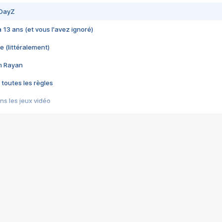
 DayZ
 a 13 ans (et vous l'avez ignoré)
e (littéralement)
im Rayan
 toutes les règles
s les jeux vidéo
us choquant de Rockstar ? - Le scandale BULLY
e plus moche de Steam
du RÊVE tourne au CAUCHEMAR
pendant 8 heures
it… à tort
umiliés par un jeu vidéo