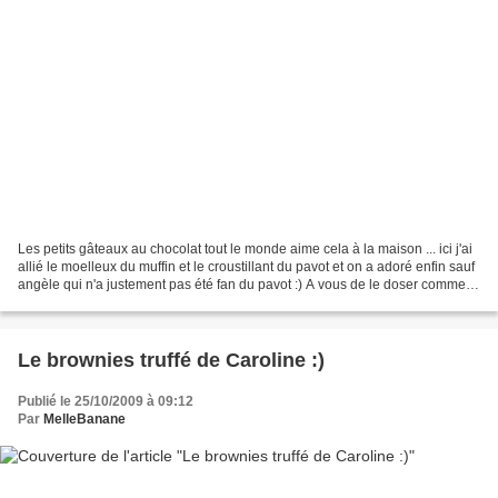
Les petits gâteaux au chocolat tout le monde aime cela à la maison ... ici j'ai
allié le moelleux du muffin et le croustillant du pavot et on a adoré enfin sauf
angèle qui n'a justement pas été fan du pavot :) A vous de le doser comme
vous le souhaitez...
Le brownies truffé de Caroline :)
Publié le 25/10/2009 à 09:12
Par
MelleBanane