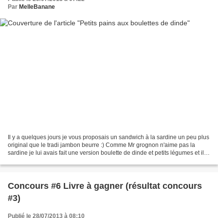
Par
MelleBanane
Il y a quelques jours je vous proposais un sandwich à la sardine un peu plus
original que le tradi jambon beurre :) Comme Mr grognon n'aime pas la
sardine je lui avais fait une version boulette de dinde et petits légumes et il a
trouvé ça délicieux. C'est...
Concours #6 Livre à gagner (résultat concours
#3)
Publié le 28/07/2013 à 08:10