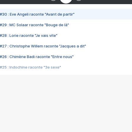
#30 : Eve Angeli raconte "Avant de partir"
#29 : MC Solaar raconte "Bouge de là"
28 : Lorie raconte "Je vais vite"
#27 : Christophe Willem raconte "Jacques a dit"
#26 : Chimène Badi raconte "Entre nous"
#25 : Indochine raconte "3e sexe"
#24 : Zaho raconte "C'est chelou"
#23 : Patrick Bruel raconte "Au café des délices"
#22 : Kyo raconte "Le chemin"
#21 : Nolwenn Leroy raconte "Cassé"
#20 : Patrick Hernandez raconte "Born to be alive"
#19 : Lorie raconte "Près de moi"