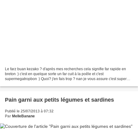
Le farz buan kezako ? d'après mes recherches cela signifie far rapide en
breton :) c'est en quelque sorte un far cuit à la poêle et c'est
supermegatropbon :) Quoi? j'en fais trop ? nan je vous assure c'est super
rapide à faire et en plus c'est mega bon...
Pain garni aux petits légumes et sardines
Publié le 25/07/2013 à 07:32
Par
MelleBanane