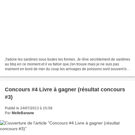
J'adore les sardines sous toutes les formes. Je rêve secrètement de sardines
au bbq en ce moment et il va falloir que j'en trouve mais je ne suis pas
vraiment en bord de mer du coup les arrivages de poissons sont souvent bof
... Mais j'ai toujours des...
Concours #4 Livre à gagner (résultat concours
#3)
Publié le 24/07/2013 à 15:58
Par
MelleBanane