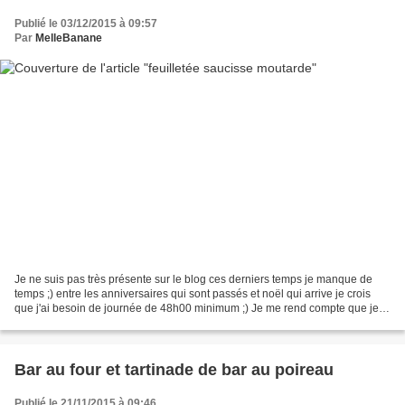
Publié le 03/12/2015 à 09:57
Par
MelleBanane
Je ne suis pas très présente sur le blog ces derniers temps je manque de
temps ;) entre les anniversaires qui sont passés et noël qui arrive je crois
que j'ai besoin de journée de 48h00 minimum ;) Je me rend compte que je
n'ai pas encore publié tout ce...
Bar au four et tartinade de bar au poireau
Publié le 21/11/2015 à 09:46