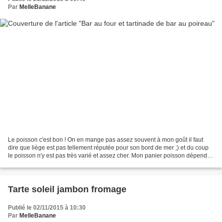
Par
MelleBanane
Le poisson c'est bon ! On en mange pas assez souvent à mon goût il faut
dire que liège est pas tellement réputée pour son bord de mer ;) et du coup
le poisson n'y est pas très varié et assez cher. Mon panier poisson dépend
donc souvent des promos du rayon...
Tarte soleil jambon fromage
Publié le 02/11/2015 à 10:30
Par
MelleBanane