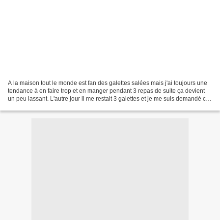
A la maison tout le monde est fan des galettes salées mais j'ai toujours une
tendance à en faire trop et en manger pendant 3 repas de suite ça devient
un peu lassant. L'autre jour il me restait 3 galettes et je me suis demandé ce
que ça donnerait si je...