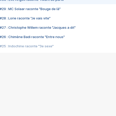
#29 : MC Solaar raconte "Bouge de là"
28 : Lorie raconte "Je vais vite"
#27 : Christophe Willem raconte "Jacques a dit"
#26 : Chimène Badi raconte "Entre nous"
#25 : Indochine raconte "3e sexe"
#24 : Zaho raconte "C'est chelou"
#23 : Patrick Bruel raconte "Au café des délices"
#22 : Kyo raconte "Le chemin"
#21 : Nolwenn Leroy raconte "Cassé"
#20 : Patrick Hernandez raconte "Born to be alive"
#19 : Lorie raconte "Près de moi"
#18 : Michael Jones raconte "A nos actes manqués" (avec Jean-Jacque