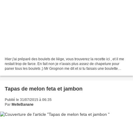
Hier j'ai préparé des boulets de liège, vous trouverez la recette ici , et il me
restait trop de farce. En fait non je n'avais plus assez de chapelure pour
paner tous les boulets ;) Mr Grognon me dit et si tu faisais une boulette
géante ? et l'idée a...
Tapas de melon feta et jambon
Publié le 31/07/2015 à 06:35
Par
MelleBanane