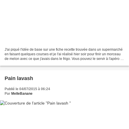
J'ai piqué l'idée de base sur une fiche recette trouvée dans un supermarché
en faisant quelques courses et je l'ai réalisé hier soir pour finir un morceau
de melon avec ce que j'avais dans le frigo. Vous pouvez le servir à l'apéro ou
en entrée c'est vraiment...
Pain lavash
Publié le 04/07/2015 à 06:24
Par
MelleBanane