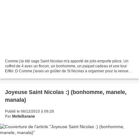
Comme j'ai été sage Saint Nicolas m'a apporté de jolis emporte pièce. Un
coffret de 4 avec un flocon, un bonhomme, un paquet cadeau et une tour
Eiffel :D Comme j'avais un goûter de St Nicolas a organiser pour la venue
des petits neveux je n'ai pas mis...
Joyeuse Saint Nicolas :) (bonhomme, manele,
manala)
Publié le 06/12/2015 à 09:28
Par
MelleBanane