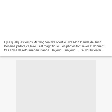
Il y a quelques temps Mr Grognon m'a offert le livre Mon Irlande de Trish
Deseine,j'adore ce livre il est magnifique. Les photos font rêver et donnent
très envie de retourner en Irlande. Un jour .... un jour ..... J'ai voulu tenter
cette année un saumon...