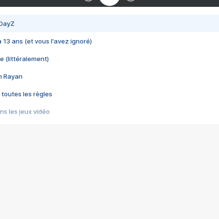
 DayZ
 a 13 ans (et vous l'avez ignoré)
e (littéralement)
im Rayan
 toutes les règles
s les jeux vidéo
us choquant de Rockstar ? - Le scandale BULLY
e plus moche de Steam
du RÊVE tourne au CAUCHEMAR
pendant 8 heures
it… à tort
umiliés par un jeu vidéo