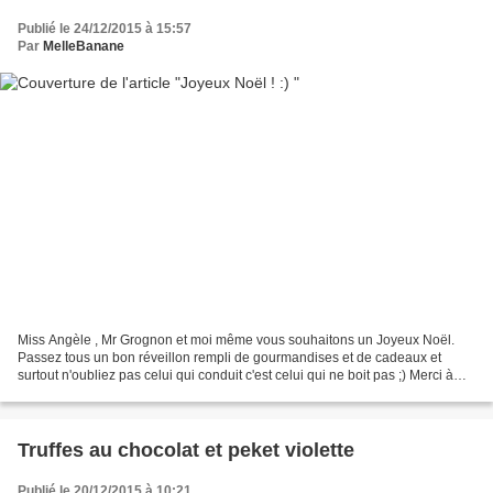
Publié le 24/12/2015 à 15:57
Par
MelleBanane
Miss Angèle , Mr Grognon et moi même vous souhaitons un Joyeux Noël.
Passez tous un bon réveillon rempli de gourmandises et de cadeaux et
surtout n'oubliez pas celui qui conduit c'est celui qui ne boit pas ;) Merci à
Miss Angèle pour ce magnifique de...
Truffes au chocolat et peket violette
Publié le 20/12/2015 à 10:21