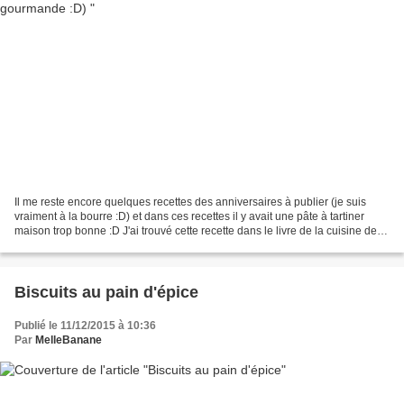
Il me reste encore quelques recettes des anniversaires à publier (je suis
vraiment à la bourre :D) et dans ces recettes il y avait une pâte à tartiner
maison trop bonne :D J'ai trouvé cette recette dans le livre de la cuisine de la
minceur durable donc...
Biscuits au pain d'épice
Publié le 11/12/2015 à 10:36
Par
MelleBanane