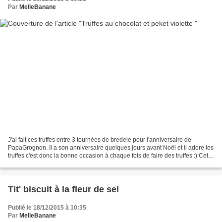
Par
MelleBanane
J'ai fait ces truffes entre 3 tournées de bredele pour l'anniversaire de
PapaGrognon. Il a son anniversaire quelques jours avant Noël et il adore les
truffes c'est donc la bonne occasion à chaque fois de faire des truffes :) Cette
fois j'ai été attiré...
Tit' biscuit à la fleur de sel
Publié le 18/12/2015 à 10:35
Par
MelleBanane