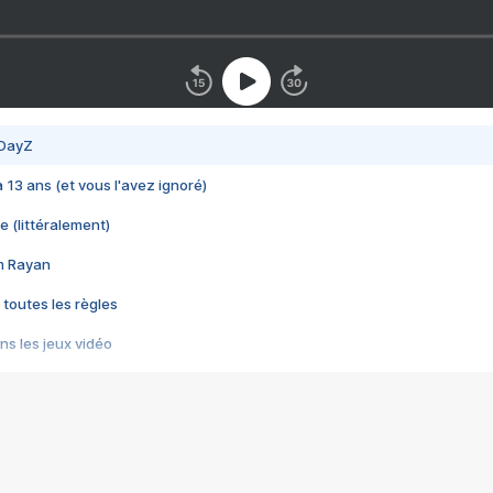
 DayZ
 a 13 ans (et vous l'avez ignoré)
e (littéralement)
im Rayan
 toutes les règles
s les jeux vidéo
us choquant de Rockstar ? - Le scandale BULLY
e plus moche de Steam
du RÊVE tourne au CAUCHEMAR