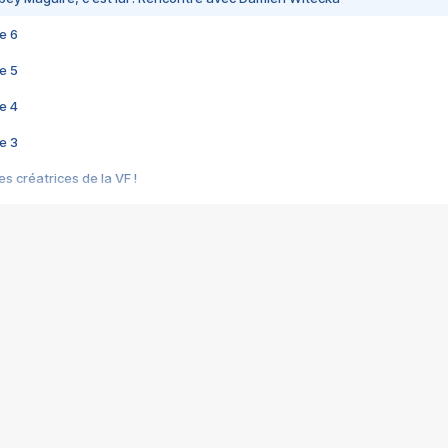
e 6
e 5
e 4
e 3
s créatrices de la VF !
e 2
e 1
e Mektoub My Love arrive enfin ! Rencontre avec Shaïn Boumedine et Sal
i : après Toni en famille
elle réalise le bouleversant Dites lui que je l'aime
ais ! Rencontre autour de Vie privée de Rebecca Zlotowski
 de Marguerite, Grave... Rencontre avec Ella Rumpf