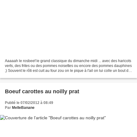
Aaaaah le rosbeef le grand classique du dimanche midi ... avec des haricots
verts, des frites ou des pommes noisettes ou encore des pommes dauphines
;) Souvent le rôti est cuit au four zou on le pique à l'ail on lui colle un bout de
beurre sel poivre...
Boeuf carottes au noilly prat
Publié le 07/02/2012 à 08:49
Par
MelleBanane