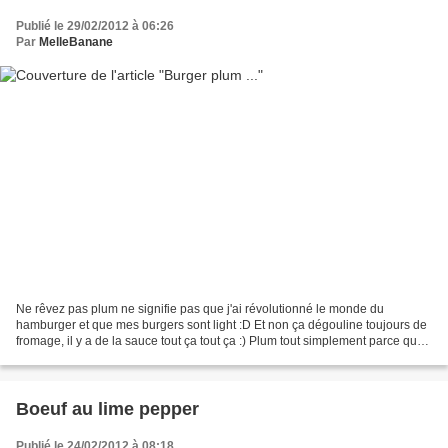
Publié le 29/02/2012 à 06:26
Par
MelleBanane
Ne rêvez pas plum ne signifie pas que j'ai révolutionné le monde du
hamburger et que mes burgers sont light :D Et non ça dégouline toujours de
fromage, il y a de la sauce tout ça tout ça :) Plum tout simplement parce que
j'ai utilisé des graines de sésames...
Boeuf au lime pepper
Publié le 24/02/2012 à 08:18