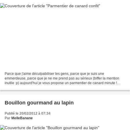
Parce que j'aime déculpabiliser les gens, parce que je suis une
emmerdeuse, parce que je ne me prend pas au sérieux (biffer la mention
inutile :p) aujourd'hui je vous propose un parmentier de canard minute !
J'avais une boite de confit de canard dans...
Bouillon gourmand au lapin
Publié le 20/02/2012 à 07:34
Par
MelleBanane