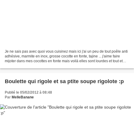
Je ne sais pas avec quoi vous cuisinez mais ici j'ai un peu de tout poêle anti
adhésive, marmite en inox, grosse cocotte en fonte, tajine ... j'aime faire
mijoter dans mes cocottes en fonte mais voilà elles sont lourdes et tout et
tout mais pour le mijotage...
Boulette qui rigole et sa ptite soupe rigolote :p
Publié le 05/02/2012 à 08:48
Par
MelleBanane