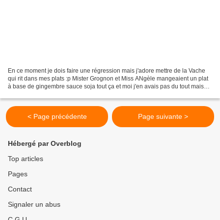
En ce moment je dois faire une régression mais j'adore mettre de la Vache
qui rit dans mes plats :p Mister Grognon et Miss ANgèle mangeaient un plat
à base de gingembre sauce soja tout ça et moi j'en avais pas du tout mais
pas du tout envie .... j'ai...
< Page précédente
Page suivante >
Hébergé par Overblog
Top articles
Pages
Contact
Signaler un abus
C.G.U.